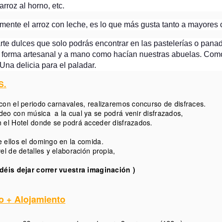
13
arroz al horno, etc.
Pincha aqui para ver fotos
lmente el arroz con leche, es lo que más gusta tanto a mayores
 dulces que solo podrás encontrar en las pastelerías o panad
 forma artesanal y a mano como hacían nuestras abuelas. Como
Una delicia para el paladar.
S.
con el periodo carnavales, realizaremos concurso de disfraces.
XXIX Ruta MotoTurística del MOTOCLUB GRIPAOS
AN
deo con música a la cual ya se podrá venir disfrazados,
29
!!!FOTOS DE LA 29 ¡¡¡¡
 el Hotel donde se podrá acceder disfrazados.
 esta aqui la:
e ellos el domingo en la comida.
vel de detalles y elaboración propia,
XXIX Ruta Mototuristica del MOTOCLUB GRIPAOS".
odéis dejar correr vuestra imaginación )
s oido bien la numero 29. Este año nos alojaremos en el:
OTEL GOLF PLAYA 4* en el GRAO DE CASTELLON
o + Alojamiento
 evento se celebrará el próximo:
Fotos de la 28ª Ruta
OV