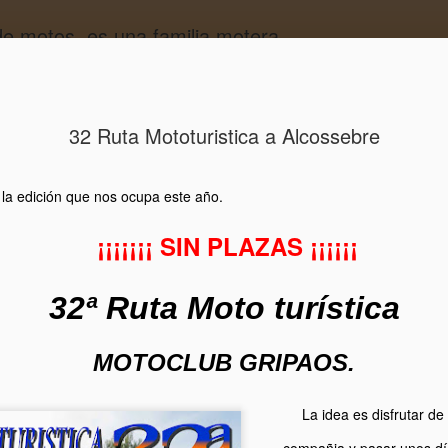
 motos, es una familia motera.....
ISTORIA
CONTACTO
PATROCINADORES
32 Ruta Mototuristica a Alcossebre
MAY
FOTOS de la 33ª Ruta Mototuristica MC GRIPAOS
25
la edición que nos ocupa este año.
¡¡¡¡¡¡¡ SIN PLAZAS ¡¡¡¡¡¡
32ª Ruta Moto turística
MOTOCLUB GRIPAOS.
La idea es disfrutar de
compañia y pasar unos dí