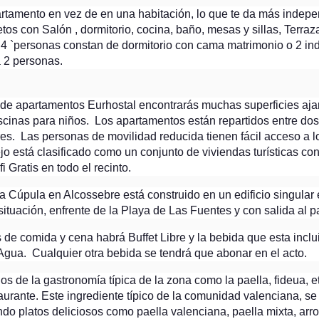
23
 CV245 hasta Vall de Almonacid. 34km.
artamento en vez de en una habitación, lo que te da más indep
y un prospero año
s con Salón , dormitorio, cocina, baño, mesas y sillas, Terraza
uevo 2023
4 `personas constan de dormitorio con cama matrimonio o 2 ind
a 2 personas.
bre una moto no importa a qué te dediques, qué religión tengas o de
é lugar seas, ni siquiera el sexo, la raza, ni economía... importa qué,
rante el camino en moto eres mi compañero y al final del él, seguro
de apartamentos Eurhostal encontrarás muchas superficies aja
erás mi amigo.
scinas para niños. Los apartamentos están repartidos entre dos 
es. Las personas de movilidad reducida tienen fácil acceso a l
s deseo que este año que viene sea mas maravilloso que cuantos
AY
emos vivido.
CONTINUANDO CON NUESTRA FIESTA TEMATICAS, AQUI
o está clasificado como un conjunto de viviendas turísticas co
30
TENEMOS LA CONTINUACION DE NUESTRO VIAJE AL GGPP
i Gratis en todo el recinto.
DE JEREZ.
 la Cúpula en Alcossebre está construido en un edificio singular
ituación, enfrente de la Playa de Las Fuentes y con salida al 
 de comida y cena habrá Buffet Libre y la bebida que esta inclu
Agua. Cualquier otra bebida se tendrá que abonar en el acto.
 de la gastronomía típica de la zona como la paella, fideua, et
staurante. Este ingrediente típico de la comunidad valenciana, 
Fotos de la 29ª
ndo platos deliciosos como paella valenciana, paella mixta, arr
PR