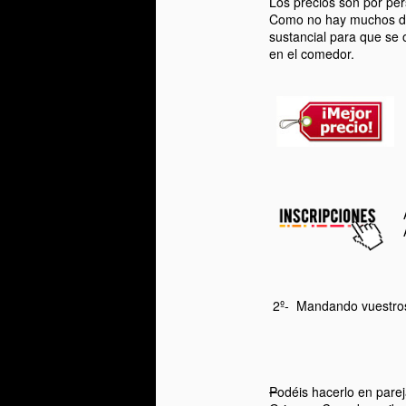
Los precios son por pe
Como no hay muchos dobl
0
sustancial para que se
en el comedor.
La
au
S
R
p
c
2º- Mandando vuestros 
i
6
Bi
P
odéis hacerlo en pare