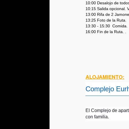
10:00 Desalojo de todo
10:15 Salida opcional. V
"
13:00 Rifa de 2 Jamone
13:25 Foto de la Ruta.
Mo
13:30 - 15:30 Comida.
16:00 Fin de la Ruta. .
M
Ha
es
J
H
0
ALOJAMIENTO:
M
I
Complejo Eurh
El
Aq
ci
d
co
Ru
* 
El Complejo de apart
Pu
con familia.
*
co
D