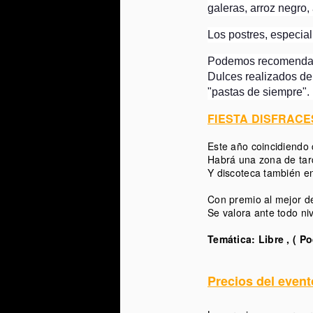
galeras, arroz negro, 
Los postres, especia
Podemos recomendarte
Dulces realizados de
"pastas de siempre". 
FIESTA DISFRACE
Este año coincidiendo 
J
Habrá una zona de tar
Y discoteca también en
Ya
Con premio al mejor d
Se valora ante todo ni
"
Temática: Libre , ( P
Ha
H
Precios del event
El
N