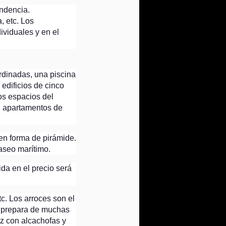
endencia.
, etc. Los
ividuales y en el
rdinadas, una piscina
edificios de cinco
os espacios del
n apartamentos de
 en forma de pirámide.
paseo marítimo.
ida en el precio será
c. Los arroces son el
se prepara de muchas
oz con alcachofas y