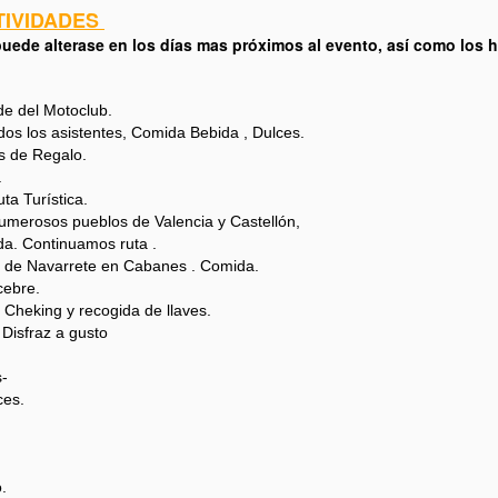
💝
TIVIDADES
puede alterase en los días mas próximos al evento, así como los h
ESEAROS UNA FELIZ NAVIDAD Y UN AÑO LLENO DE BIENESTAR
 SALUD, ALEGRIAS Y COMO NO DE PODER DISFRUTAR DE LA
OTO EN VIAJES, SALIDAS , CONCENTRACIONES , RUTAS, ETC.
de del Motoclub.
os los asistentes, Comida Bebida , Dulces.
DEMAS SABEIS QUE ESTAIS INVITADOS A VENIR A NUESTRO
s de Regalo.
OCAL SIEMPRE QUE QUERAIS.
.
ta Turística.
PR
Aqui teneis nuestras fotos del al 30ª Ruta Turística
osos pueblos de Valencia y Castellón,
14
Continuamos ruta .
a Benicassim
n de Navarrete en Cabanes . Comida.
cebre.
0ª Ruta A Benicassim 2023 - Google Fotos
. Cheking y recogida de llaves.
 Disfraz a gusto
 saludo y gracias.
-
ces.
XXX Ruta Mototuristica del Motoclub Gripaos
AN
.
30