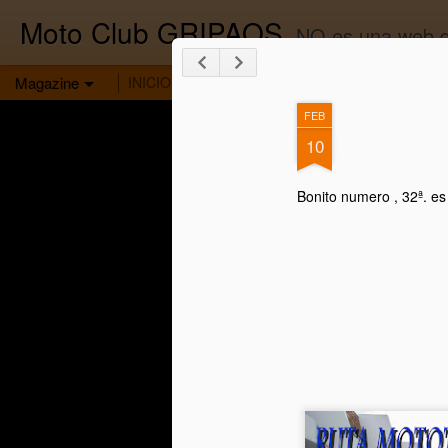
Moto Club GRIPAOS
NO es una web de
Magazine
INICIO
GALERIA
ACTIVIDADES
SOCIOS
H
FEB
10
Bonito numero , 32ª.
es 