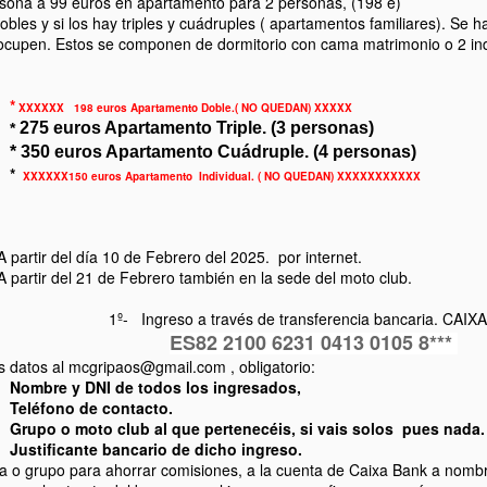
rsona a 99 euros en apartamento para 2 personas, (198 e)
30
es y si los hay triples y cuádruples ( apartamentos familiares). Se h
2 y 03 de Abril del 2022.
PINCHA AQUI PARA FOTOS
 ocupen. Estos se componen de dormitorio con cama matrimonio o 2 in
 ruta elegida para esta edición sera un poco variada, intentando evitar
tovías, haremos algo de curvas por nuestros pueblos del interior.
*
XXXXXX 198 euros Apartamento Doble.( NO QUEDAN) XXXXX
275 euros Apartamento Triple. (3 personas)
*
* 350 euros Apartamento Cuádruple. (4 personas)
*
XXXXXX150 euros Apartamento Individual. ( NO QUEDAN) XXXXXXXXXXX
28ª Ruta Mototuristica a Gandia.
EP
A partir del día 10 de Febrero del 2025. por internet.
6
FOTOS DE LA 28ª RUTA
A partir del 21 de Febrero también en la sede del moto club.
etomamos esta edicion, aplazada y posteriormente suspendida por la
1º- Ingreso a través de transferencia bancaria. CAIX
andemia que aun a dia de hoy sigue coleteando, y volvemos a la
ES82 2100 6231 0413 0105 8***
arga siempre con precaucion y adoptando las medidas que nos
datos al mcgripaos@gmail.com , obligatorio:
ndiquen.
Nombre y DNI de todos los ingresados,
Teléfono de contacto.
y 7 de Noviembre del 2021
Grupo o moto club al que pertenecéis, si vais solos pues nada
Justificante bancario de dicho ingreso.
envenidos a la :
ja o grupo para ahorrar comisiones, a la cuenta de Caixa Bank a nomb