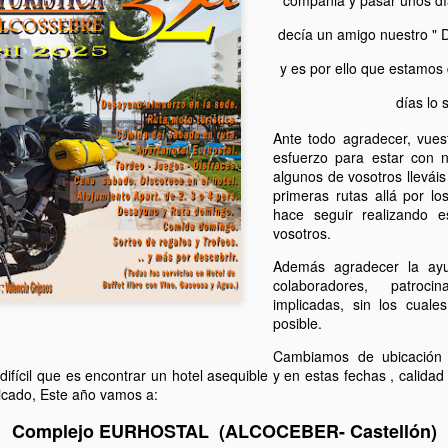
decía un amigo nuestro " 
y es por ello que estamos
días lo 
Ante todo agradecer, vues
esfuerzo para estar con 
algunos de vosotros llevái
primeras rutas
allá por l
hace seguir realizando 
vosotros.
Además agradecer la ayu
colaboradores, patroc
implicadas, sin los cuale
posible.
Cambiamos de ubicación 
 difícil que es encontrar un hotel asequible y en estas fechas , calidad
icado, Este año vamos a:
Complejo EURHOSTAL (ALCOCEBER- Castellón)