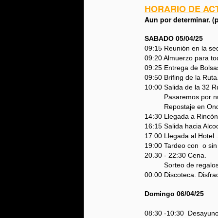
HORARIO DE AC
Aun por determinar. (
D
Y
SABADO 05/04/25
M
09:15 Reunión en la se
09:20 Almuerzo para tod
A
09:25 Entrega de Bolsa
L
09:50 Brifing de la Ruta
10:00 Salida de la 32 Ru
A
Pasaremos por numer
Repostaje en Onda. 
14:30 Llegada a Rincó
16:15 Salida hacia Alco
3
17:00 Llegada al Hotel 
19:00 Tardeo con o sin
Un
20.30 - 22:30 Cena.
Sorteo de regalos
00:00 Discoteca. Disfra
Domingo 06/04/25
J
08:30 -10:30 Desayuno