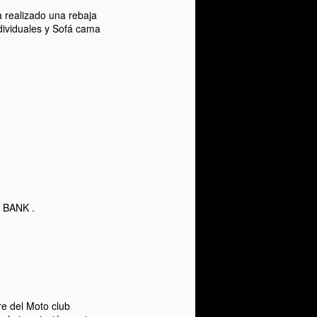
a realizado una rebaja
dividuales y Sofá cama
A BANK .
.
re del Moto club