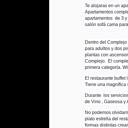
*
Te alojaras en un ap
Apartamentos completo
n
apartamentos de 3 y 
salón sofá cama par
So
qu
du
Dentro del Complejo 
s
para adultos y dos pi
plantas con ascensor
O
M
h
Complejo. El complej
primera categoría. Wif
El restaurante buffet
Tiene una magnífica s
Durante los servicios
de Vino , Gaseosa y 
No podemos olvidarnos
plato estrella del re
formas distintas crea
A