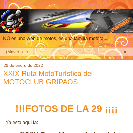
NO es una web de motos, es una familia motera.....
▼
29 de enero de 2022
XXIX Ruta MotoTurística del
MOTOCLUB GRIPAOS
!!!FOTOS DE LA 29 ¡¡¡¡
Ya esta aqui la: