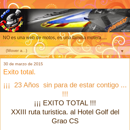
NO es una web de motos, es una familia motera.....
▼
30 de marzo de 2015
Exito total.
¡¡¡ 23 Años sin para de estar contigo ...
!!!
¡¡¡ EXITO TOTAL !!!
XXIII ruta turistica. al Hotel Golf del
Grao CS