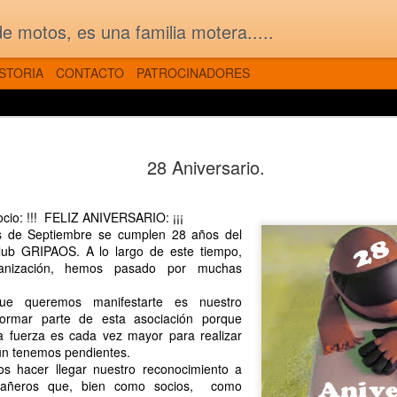
 motos, es una familia motera.....
ISTORIA
CONTACTO
PATROCINADORES
MAY
FOTOS de la 33ª Ruta Mototuristica MC GRIPAOS
25
28 Aniversario.
cio: !!! FELIZ ANIVERSARIO: ¡¡¡
 de Septiembre se cumplen 28 años del
lub GRIPAOS. A lo largo de este tiempo,
ganización, hemos pasado por muchas
 queremos manifestarte es nuestro
formar parte de esta asociación porque
ra fuerza es cada vez mayor para realizar
ún tenemos pendientes.
 hacer llegar nuestro reconocimiento a
pañeros que, bien como socios, como