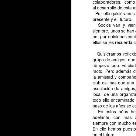
colaboradores, como 
al desarrollo de esta a
Por ello quisiéramos 
presente y el futuro.
Socios van y viene
siempre, unos se han q
no, por opiniones con
ellos se les recuerda 
Quisiéramos reflexio
grupo de amigos, que 
empezó todo. Es cierto
moto. Pero además de
la amistad y compañe
club es mas que una 
asociación de amigos
local, de una organiz
todo ello encaminado 
paso de los años se co
En estos años hemo
adelante, con mas o
siempre con mucho es
En ello hemos puesto
en el futuro.