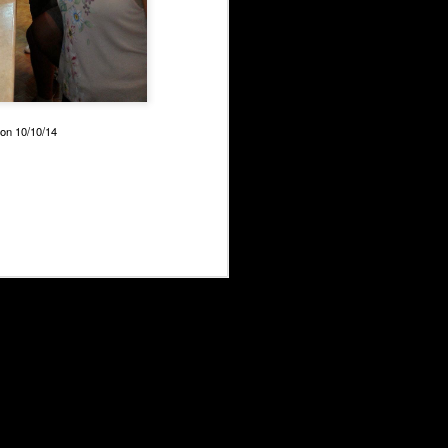
32 Ruta Mototuristica a
FEB
10
Alcossebre
Bonito numero , 32ª. es la edición
que nos ocupa este año.
¡¡¡¡¡¡¡ SIN PLAZAS ¡¡¡¡¡¡
on 10/10/14
32ª Ruta Moto turística
MOTOCLUB GRIPAOS.
La idea es disfrutar de la moto, de
vuestra compañia y pasar unos
días inmejorables, como decía un
amigo nuestro " Dia que pasa no
vuelve" y es por ello que estamos
dispuestos a que estos días lo
sean.
Ante todo agradecer, vuestra
presencia y vuestro esfuerzo para
estar con nosotros.