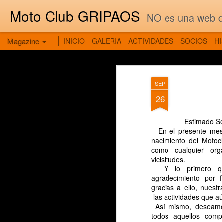
Moto Club GRIPAOS
NO es una web de
Magazine
INICIO
GALERIA
ACTIVIDADES
SOCIOS
H
SEP
26
Estimado So
En el presente mes
nacimiento del Motoc
como cualquier or
vicisitudes.
Y lo primero que
agradecimiento por 
gracias a ello, nuest
las actividades que a
Así mismo, deseamos
todos aquellos com