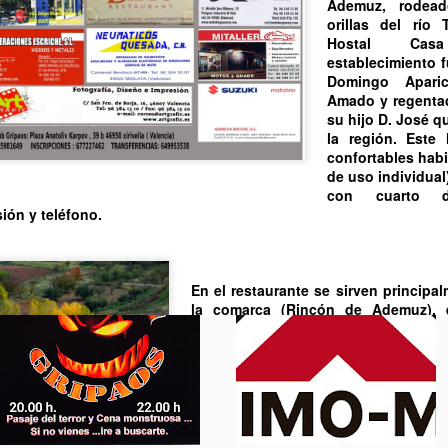
Hotel C
2 y 3 de 
PLAZAS
Este año deb
complicados 
reflexionado mu
ruta, abaratar 
calidad, espera
etc. Tras mucho d
, que nos lo ha
realizar como en
XXI Ruta Turística
Donde va a ser
Ademuz, rodea
orillas del río
Hostal Ca
establecimiento 
Domingo Apari
Amado y regentad