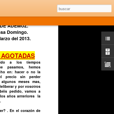
tra todo pronostico,
 realizar la:
a Turística.
d de novedades, la mas
s que volvemos al:
 DE ADEMUZ.