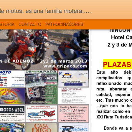
 motos, es una familia motera.....
ISTORIA
CONTACTO
PATROCINADORES
MAY
FOTOS de la 33ª Ruta Mototuristica MC GRIPAOS
25
XXI Ruta Mototuristica a Ademuz 2013
Pues si, y con
vamos a
XXI Rut
Este año multitu
destacada e
RINCÓN