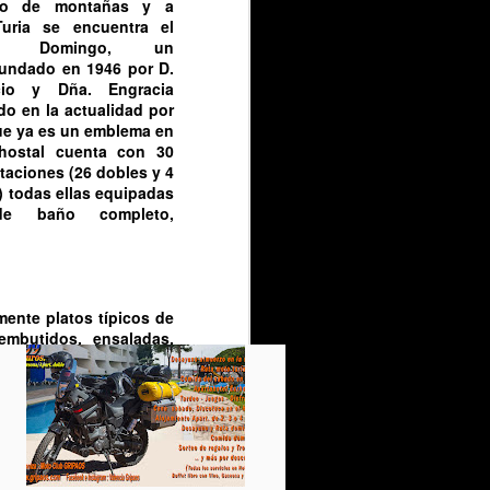
asa Domingo.
Marzo del 2013.
 AGOTADAS
ido a los tiempos
que pasamos, hemos
cho en: hacer o no la
el precio sin perder
r algunos meses mas,
eliberar y por vosotros
béis pedido, vamos a
 los años anteriores la
.
? . En el corazón de
do de montañas y a
 Turia se encuentra el
sa Domingo, un
fundado en 1946 por D.
cio y Dña. Engracia
o en la actualidad por