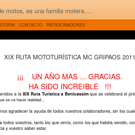
 motos, es una familia motera.....
ISTORIA
CONTACTO
PATROCINADORES
MAY
FOTOS de la 33ª Ruta Mototuristica MC GRIPAOS
XIX RUTA MOTOTURÍSTICA MC GRIPAOS 201
25
¡¡¡ UN AÑO MAS ... GRACIAS.
HA SIDO INCREIBLE
!!!
venidos a la
XIX Ruta Turística a Benicassim
que se celebrará el pr
ue se va hacer realidad...
mos agradecer la ayuda de todos nuestros colaboradores, sin los cual
 todos vosotros, tanto los que venís, como los que habéis venido, co
cia y vuestro saber estar.