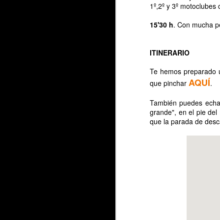
1º,2º y 3º motoclubes
D
15'30 h
. Con mucha p
Y
M
ITINERARIO
A
L
Te hemos preparado un
AQUÍ
que pinchar
.
A
También puedes echar
grande", en el pie de
que la parada de desc
3
Un
J