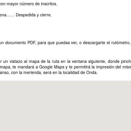
💝
 con mayor número de inscritos.
ESEAROS UNA FELIZ NAVIDAD Y UN AÑO LLENO DE BIENESTAR
ena…… Despedida y cierre.
 SALUD, ALEGRIAS Y COMO NO DE PODER DISFRUTAR DE LA
OTO EN VIAJES, SALIDAS , CONCENTRACIONES , RUTAS, ETC.
DEMAS SABEIS QUE ESTAIS INVITADOS A VENIR A NUESTRO
OCAL SIEMPRE QUE QUERAIS.
 documento PDF, para que puedas ver, o descargarte el rutómetro, e
PR
Aqui teneis nuestras fotos del al 30ª Ruta Turística
 un vistazo al mapa de la ruta en la ventana siguiente, donde pin
14
l mapa, te mandará a Google Maps y te permitirá la impresión del mi
a Benicassim
anso, con la merienda, será en la localidad de Onda.
0ª Ruta A Benicassim 2023 - Google Fotos
 saludo y gracias.
XXX Ruta Mototuristica del Motoclub Gripaos
AN
30