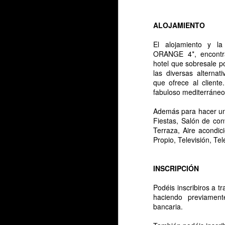
*
ALOJAMIENTO
n
El alojamiento y la
So
ORANGE 4*, encontr
qu
hotel que sobresale po
du
las diversas alterna
s
que ofrece al client
fabuloso mediterráneo.
O
M
h
Además para hacer un 
Fiestas, Salón de con
Terraza, Aire acondic
Propio, Televisión, Tel
INSCRIPCIÓN
Podéis inscribiros a t
haciendo previament
bancaria.
A