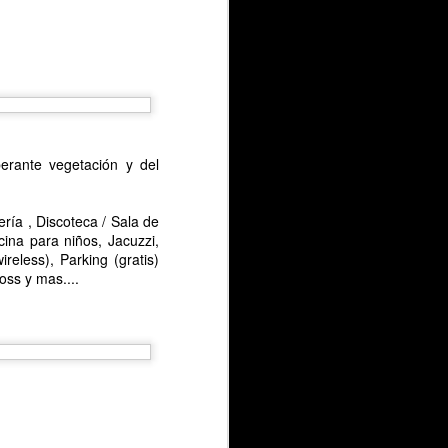
berante vegetación y del
ía , Discoteca / Sala de
cina para niños, Jacuzzi,
reless), Parking (gratis)
oss y mas....