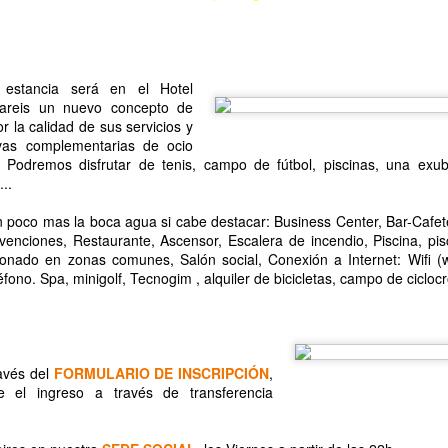
23
 CV245 hasta Vall de Almonacid. 34km.
y un prospero año
uevo 2023
 estancia será en el Hotel
bre una moto no importa a qué te dediques, qué religión tengas o de
areis un nuevo concepto de
é lugar seas, ni siquiera el sexo, la raza, ni economía... importa qué,
r la calidad de sus servicios y
rante el camino en moto eres mi compañero y al final del él, seguro
tivas complementarias de ocio
erás mi amigo.
e. Podremos disfrutar de tenis, campo de fútbol, piscinas, una exu
..
s deseo que este año que viene sea mas maravilloso que cuantos
AY
emos vivido.
CONTINUANDO CON NUESTRA FIESTA TEMATICAS, AQUI
poco mas la boca agua si cabe destacar: Business Center, Bar-Cafeter
30
TENEMOS LA CONTINUACION DE NUESTRO VIAJE AL GGPP
venciones, Restaurante, Ascensor, Escalera de incendio, Piscina, pis
DE JEREZ.
ionado en zonas comunes, Salón social, Conexión a Internet: Wifi (wi
éfono. Spa, minigolf, Tecnogim , alquiler de bicicletas, campo de ciclocr
ravés del
FORMULARIO DE INSCRIPCIÓN
,
e el ingreso a través de transferencia
Fotos de la 29ª
PR