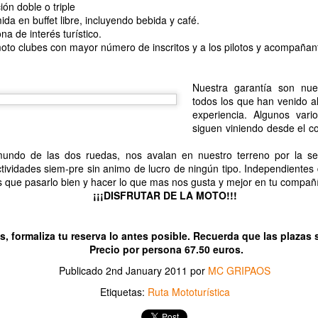
ión doble o triple
30
2 y 03 de Abril del 2022.
PINCHA AQUI PARA FOTOS
a en buffet libre, incluyendo bebida y café.
a de interés turístico.
 ruta elegida para esta edición sera un poco variada, intentando evitar
moto clubes con mayor número de inscritos y a los pilotos y acompañan
tovías, haremos algo de curvas por nuestros pueblos del interior.
Nuestra garantía son nu
todos los que han venido a
experiencia. Algunos var
siguen viniendo desde el c
undo de las dos ruedas, nos avalan en nuestro terreno por la s
28ª Ruta Mototuristica a Gandia.
EP
tividades siem-pre sin animo de lucro de ningún tipo. Independientes 
6
FOTOS DE LA 28ª RUTA
s que pasarlo bien y hacer lo que mas nos gusta y mejor en tu compañ
¡¡¡DISFRUTAR DE LA MOTO!!!
etomamos esta edicion, aplazada y posteriormente suspendida por la
andemia que aun a dia de hoy sigue coleteando, y volvemos a la
arga siempre con precaucion y adoptando las medidas que nos
s, formaliza tu reserva lo antes posible. Recuerda que las plazas 
ndiquen.
Precio por persona 67.50 euros.
Publicado
2nd January 2011
por
MC GRIPAOS
y 7 de Noviembre del 2021
Etiquetas:
Ruta Mototurística
envenidos a la :