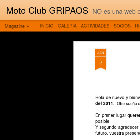
Moto Club GRIPAOS
NO es una web de
Magazine
INICIO
GALERIA
ACTIVIDADES
SOCIOS
H
JAN
2
Hola de nuevo y bien
del 2011
.
Otro sueño q
En primer lugar quere
posible.
Y segundo agradecer a
futuro, vuestra presen