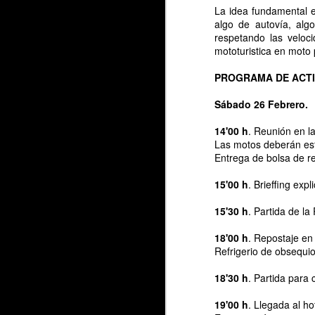
La idea fundamental e
algo de autovía, alg
respetando las veloc
mototuristica en moto p
PROGRAMA DE ACTI
Sábado 26 Febrero.
14'00 h
. Reunión en l
Las motos deberán esta
Entrega de bolsa de r
15'00 h
. Brieffing expl
15'30 h
. Partida de la
18'00 h
. Repostaje en
Refrigerio de obsequio
18'30 h
. Partida para
19'00 h
. Llegada al h