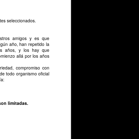
tes seleccionados.
estros amigos y es que
lgún año, han repetido la
ios años, y los hay que
omienzo allá por los años
eriedad, compromiso con
de todo organismo oficial
ía:
son limitadas.