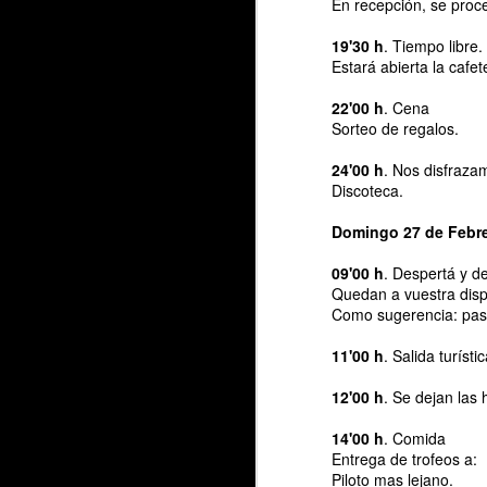
En recepción, se proce
33ª Ruta Moto turística
MAR
30
19'30 h
. Tiempo libre.
Ya ha nacido , bienvenida
Estará abierta la cafet
sea y se llama:
22'00 h
. Cena
33ª Ruta Moto turística
Sorteo de regalos.
MOTOCLUB GRIPAOS.
24'00 h
. Nos disfraza
Discoteca.
.. PLAZAS AGOTADAS ..
J
Domingo 27 de Febr
LLAMA PARA CONSULTAR
DISPONIBILIDAD.
09'00 h
. Despertá y 
!!
Quedan a vuestra dispos
Ante todo agradecer otro año ,
Como sugerencia: pase
31
vuestra presencia y vuestro
esfuerzo para estar con
11'00 h
. Salida turísti
M
nosotros. Sabemos que algunos
de vosotros lleváis con nosotros
12'00 h
. Se dejan las 
A
desde las primeras rutas allá por
pe
los años 1990 y eso nos hace
14'00 h
. Comida
seguir realizando este sueño por y
D
Entrega de trofeos a:
A
para vosotros.
Piloto mas lejano.
es