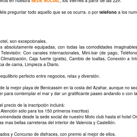
biros en nuestra
SEDE SOCIAL
, los Viernes a partir de las 22h.
13
Pincha aqui para ver fotos
déis preguntar todo aquello que se os ocurra. o por
telefono
a los num
hotel, son excepcionales.
res absolutamente equipadas, con todas las comodidades imaginable
Televisión: Con canales internacionales, Mini-bar (de pago, Teléfono
Climatización, Caja fuerte (gratis), Cambio de toallas, Conexión a Int
pa de cama, Limpieza a Diario.
XXIX Ruta MotoTurística del MOTOCLUB GRIPAOS
AN
29
!!!FOTOS DE LA 29 ¡¡¡¡
quilibrio perfecto entre negocios, relax y diversión.
 esta aqui la:
 de la mejor playa de Benicassim en la costa del Azahar, aunque no se
er para contemplar el mar y dar un gratificante paseo andando o con las
XXIX Ruta Mototuristica del MOTOCLUB GRIPAOS".
 precio de la inscripción incluirá:
s oido bien la numero 29. Este año nos alojaremos en el:
 Atención sólo para los 150 primeros inscritos)
ecomendada desde la sede social de nuestro Moto club hasta el hotel O
OTEL GOLF PLAYA 4* en el GRAO DE CASTELLON
las mas bellas carreteras del interior de Valencia y Castellón.
 evento se celebrará el próximo:
ados y Concurso de disfraces, con premio al mejor de ellos.
Fotos de la 28ª Ruta
OV