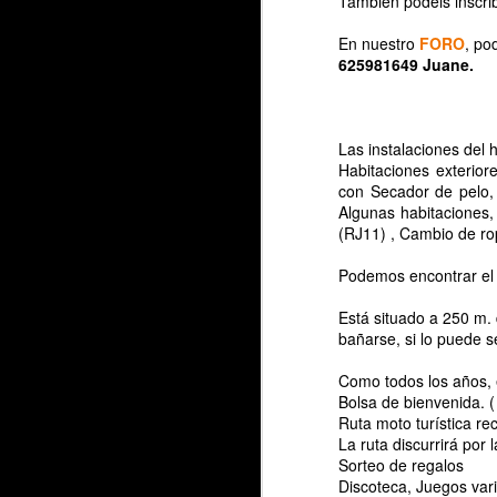
También podéis inscri
En nuestro
FORO
, po
625981649 Juane.
Las instalaciones del 
Habitaciones exterio
con Secador de pelo, 
Algunas habitaciones, 
(RJ11) , Cambio de ro
J
Podemos encontrar el e
Ya
Está situado a 250 m.
bañarse, si lo puede s
"
Como todos los años, el
Ha
Bolsa de bienvenida. (
Ruta moto turística r
H
La ruta discurrirá por 
Sorteo de regalos
El
Discoteca, Juegos vari
N