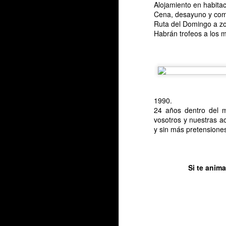
Alojamiento en habitac
0
Cena, desayuno y comid
Ruta del Domingo a zon
La
Habrán trofeos a los 
au
1990.
24 años dentro del m
S
vosotros y nuestras ac
y sin más pretensione
R
p
c
Si te anima
i
6
Bi